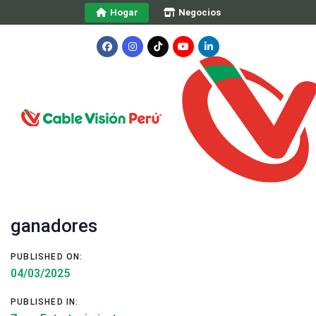
Skip
Skip
Hogar
Negocios
links
to
primary
navigation
Skip
to
content
Post
navigation
Premios Oscar 2025: Todos los
ganadores
PUBLISHED ON:
04/03/2025
PUBLISHED IN: