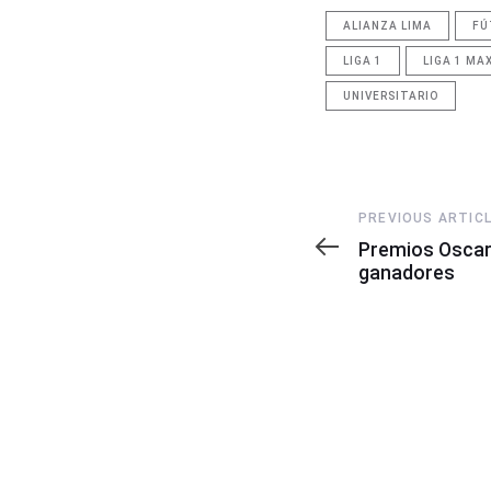
ALIANZA LIMA
FÚ
LIGA 1
LIGA 1 MA
UNIVERSITARIO
Previous
PREVIOUS ARTIC
Article
Premios Oscar
ganadores