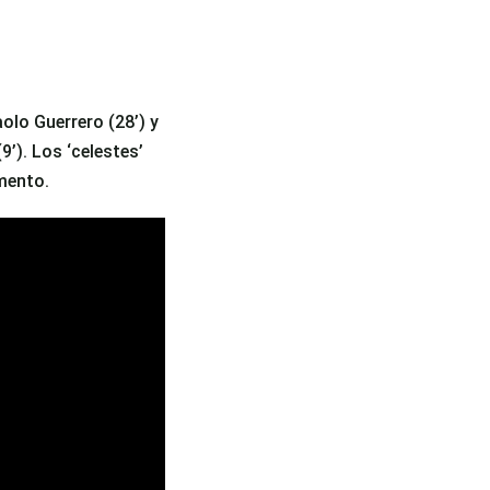
aolo Guerrero (28’) y
’). Los ‘celestes’
omento.