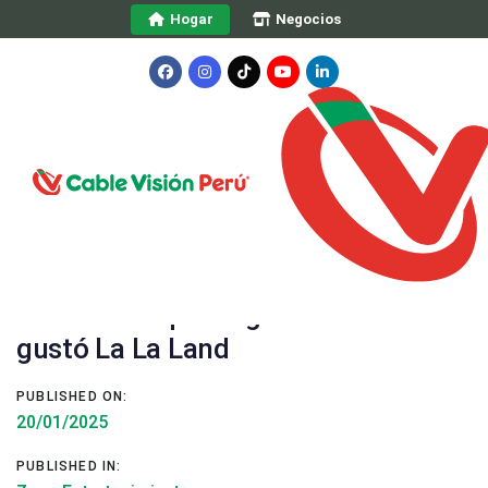
Skip
Skip
Hogar
Negocios
links
to
primary
navigation
Skip
to
content
Post
navigation
5 Películas que te gustarán si te
gustó La La Land
PUBLISHED ON:
20/01/2025
PUBLISHED IN: