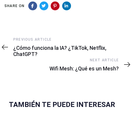
SHARE ON
Previous
PREVIOUS ARTICLE
Article
¿Cómo funciona la IA? ¿TikTok, Netflix,
ChatGPT?
Next
NEXT ARTICLE
Article
Wifi Mesh: ¿Qué es un Mesh?
TAMBIÉN TE PUEDE INTERESAR