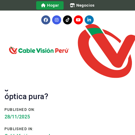
Skip
Skip
Hogar
Negocios
links
to
primary
navigation
Skip
to
content
Post
navigation
¿Cómo saber si mi conexión es fibra
óptica pura?
PUBLISHED ON:
28/11/2025
PUBLISHED IN: