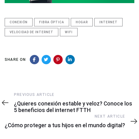
CONEXIÓN
FIBRA ÓPTICA
HOGAR
INTERNET
VELOCIDAD DE INTERNET
WIFI
SHARE ON
Previous
PREVIOUS ARTICLE
Article
¿Quieres conexión estable y veloz? Conoce los
5 beneficios del internet FTTH
Next
NEXT ARTICLE
Article
¿Cómo proteger a tus hijos en el mundo digital?