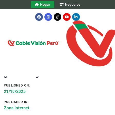
Skip
Skip
Hogar
Negocios
links
to
primary
navigation
Skip
to
content
Post
navigation
¿Cómo elegir un buen antivirus?
PUBLISHED ON:
21/10/2025
PUBLISHED IN:
Zona Internet