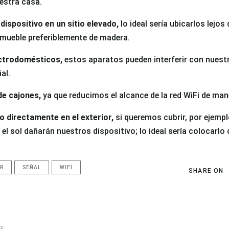
estra casa.
dispositivo en un sitio elevado,
lo ideal sería ubicarlos lejos
mueble preferiblemente de madera.
ectrodomésticos,
estos aparatos pueden interferir con nues
al.
de cajones,
ya que reducimos el alcance de la red WiFi de man
o directamente en el exterior,
si queremos cubrir, por ejemplo
 y el sol dañarán nuestros dispositivo; lo ideal sería colocarlo
R
SEÑAL
WIFI
SHARE ON
Next
LE