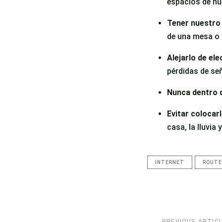
espacios de nu
Tener nuestro 
de una mesa o 
Alejarlo de el
pérdidas de señ
Nunca dentro 
Evitar colocarl
casa, la lluvia
INTERNET
ROUTE
Previous
PREVIOUS ARTIC