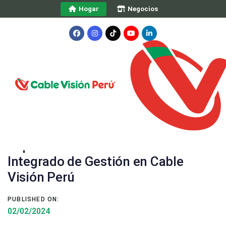
Skip
Skip
Hogar
Negocios
links
to
primary
navigation
Skip
to
content
Post
navigation
Implementación de un Sistema
Integrado de Gestión en Cable
Visión Perú
PUBLISHED ON:
02/02/2024