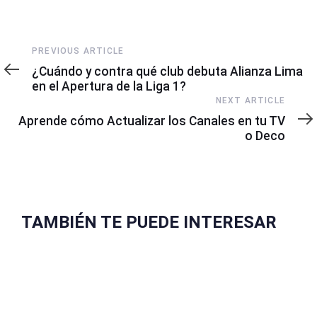
Previous
PREVIOUS ARTICLE
Article
¿Cuándo y contra qué club debuta Alianza Lima
en el Apertura de la Liga 1?
Next
NEXT ARTICLE
Article
Aprende cómo Actualizar los Canales en tu TV
o Deco
TAMBIÉN TE PUEDE INTERESAR