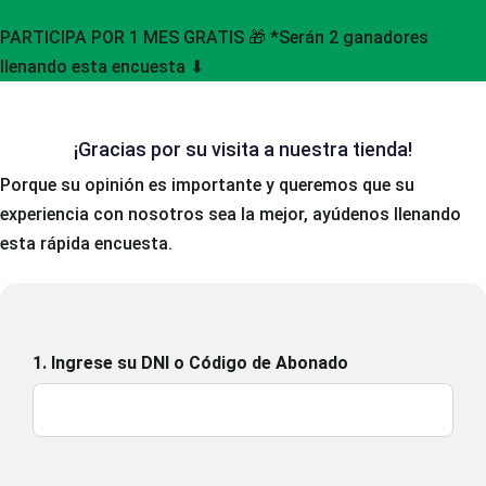
Skip
Skip
PARTICIPA POR 1 MES GRATIS 🎁
*Serán 2 ganadores
links
to
llenando esta encuesta ⬇
primary
navigation
Skip
¡Gracias por su visita a nuestra tienda!
to
Porque su opinión es importante y queremos que su
content
experiencia con nosotros sea la mejor, ayúdenos llenando
esta rápida encuesta.
1. Ingrese su DNI o Código de Abonado